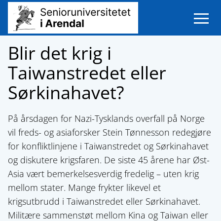
Open m
Blir det krig i
Taiwanstredet eller
Sørkinahavet?
På årsdagen for Nazi-Tysklands overfall på Norge
vil freds- og asiaforsker Stein Tønnesson redegjøre
for konfliktlinjene i Taiwanstredet og Sørkinahavet
og diskutere krigsfaren. De siste 45 årene har Øst-
Asia vært bemerkelsesverdig fredelig – uten krig
mellom stater. Mange frykter likevel et
krigsutbrudd i Taiwanstredet eller Sørkinahavet.
Militære sammenstøt mellom Kina og Taiwan eller