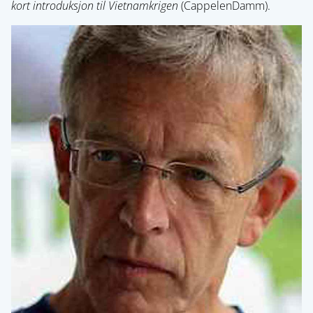
kort introduksjon til Vietnamkrigen
(CappelenDamm).